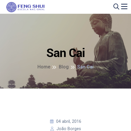
San Cai
Home
Blog
San Cai
04 abril, 2016
João Borges