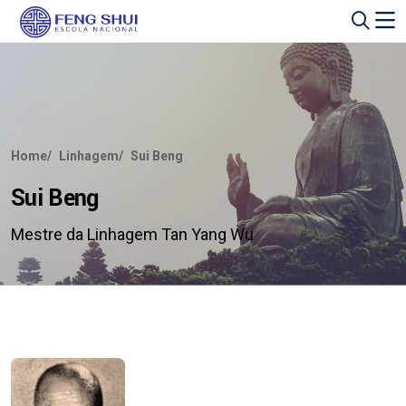
Home
Linhagem
Sui Beng
Sui Beng
Mestre da Linhagem Tan Yang Wu